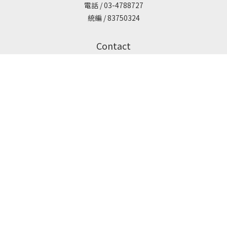
電話 / 03-4788727
統編 / 83750324
立即購買
Contact
防詐騙宣導
FB粉絲專頁
IG粉絲專頁
LINE聯絡客服
繁體中文
Powered by SHOPLINE