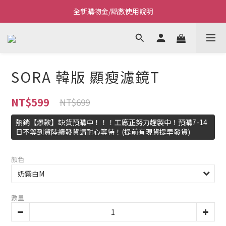
Welcome~私藏生活~
Welcome~私藏生活~
點我看全新VIP制度
全新購物金/點數使用說明
SORA 韓版 顯瘦濾鏡T
Welcome~私藏生活~
NT$599
NT$699
熱銷【爆款】缺貨預購中！！！工廠正努力趕製中！預購7-14
日不等到貨陸續發貨請耐心等待！(提前有現貨提早發貨)
顏色
數量