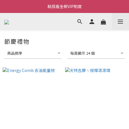
Welcome~私藏生活~
點我看全新VIP制度
全新購物金/點數使用說明
Welcome~私藏生活~
節慶禮物
商品排序
每頁顯示 24 個