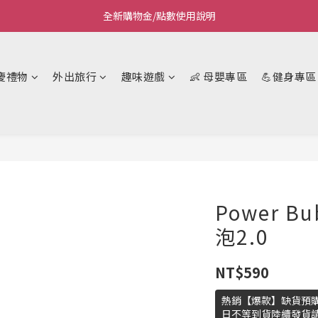
Welcome~私藏生活~
Welcome~私藏生活~
慶禮物
外出旅行
趣味遊戲
👶 母嬰專區
💪健身專區
Power B
泡2.0
NT$590
熱銷【爆款】缺貨預購
日不等到貨陸續發貨請