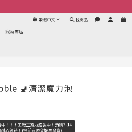
繁體中文
找商品
寵物專區
立即購買
ubble 🚽清潔魔力泡
中！！！工廠正努力趕製中！預購7-14
耐心等待！(提前有現貨提早發貨)