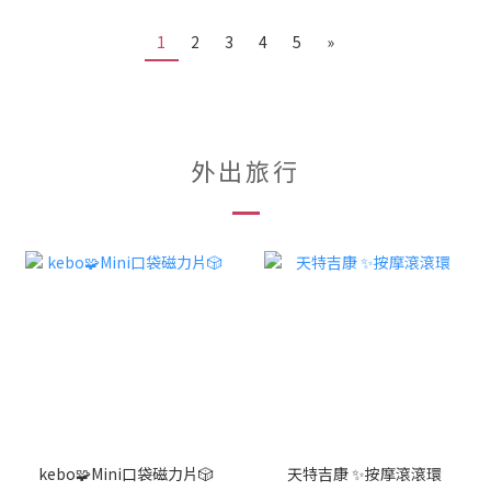
1
2
3
4
5
»
外出旅行
kebo🧩Mini口袋磁力片🎲
天特吉康 ✨按摩滾滾環