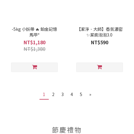
-5kg 小妖帶 🔥 鉑金記憶
【潔淨．大師】香氛濃密
馬甲*
✨潔廁泡泡3.0
NT$1,180
NT$590
NT$1,380
1
2
3
4
5
»
節慶禮物