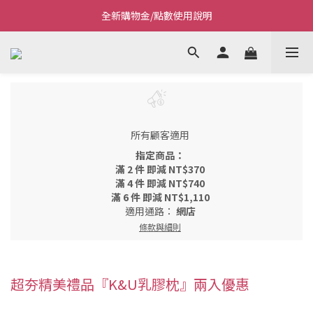
全新購物金/點數使用說明
Welcome~私藏生活~
Welcome~私藏生活~
所有顧客適用
指定商品：
滿 2 件 即減 NT$370
滿 4 件 即減 NT$740
滿 6 件 即減 NT$1,110
適用通路：
網店
條款與細則
超夯精美禮品『K&U乳膠枕』兩入優惠