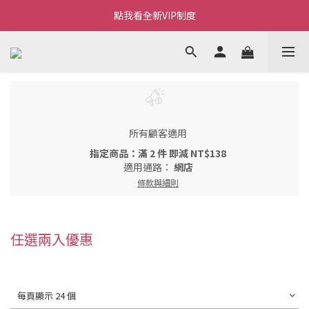
Welcome~私藏生活~
點我看全新VIP制度
全新購物金/點數使用說明
Welcome~私藏生活~
所有顧客適用
指定商品：滿 2 件 即減 NT$138
適用通路：
網店
條款與細則
任選兩入優惠
每頁顯示 24 個