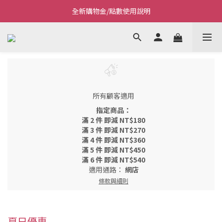
全新購物金/點數使用說明
Welcome~私藏生活~
Welcome~私藏生活~
所有顧客適用
指定商品：
滿 2 件 即減 NT$180
滿 3 件 即減 NT$270
滿 4 件 即減 NT$360
滿 5 件 即減 NT$450
滿 6 件 即減 NT$540
適用通路：
網店
條款與細則
夏日優惠