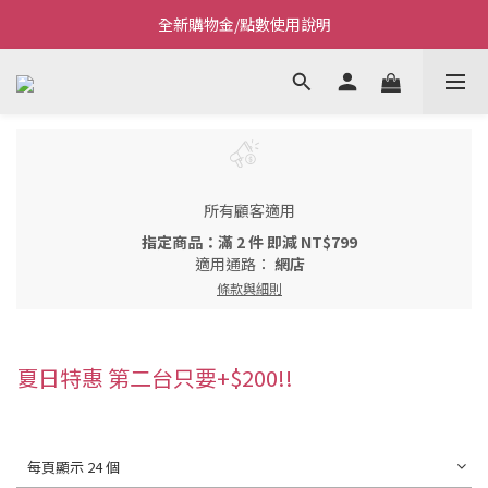
全新購物金/點數使用說明
Welcome~私藏生活~
Welcome~私藏生活~
所有顧客適用
指定商品：滿 2 件 即減 NT$799
適用通路：
網店
條款與細則
夏日特惠 第二台只要+$200!!
每頁顯示 24 個