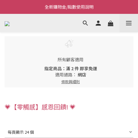
全新購物金/點數使用說明
Welcome~私藏生活~
Welcome~私藏生活~
所有顧客適用
指定商品：滿 2 件 即享免運
適用通路：
網店
條款與細則
💗【零觸感】感恩回饋! 💗
每頁顯示 24 個