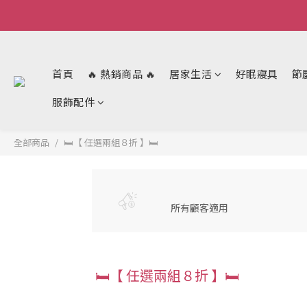
首頁
🔥 熱銷商品 🔥
居家生活
好眠寢具
節
服飾配件
全部商品
🛏【 任選兩組８折 】🛏
所有顧客適用
🛏【 任選兩組８折 】🛏