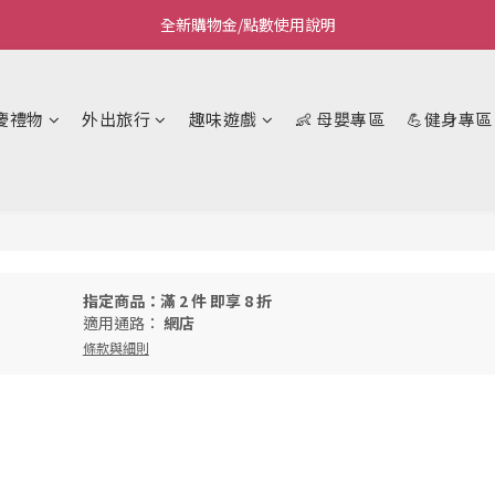
全新購物金/點數使用說明
Welcome~私藏生活~
Welcome~私藏生活~
慶禮物
外出旅行
趣味遊戲
👶 母嬰專區
💪健身專區
指定商品：滿 2 件 即享 8 折
適用通路：
網店
條款與細則