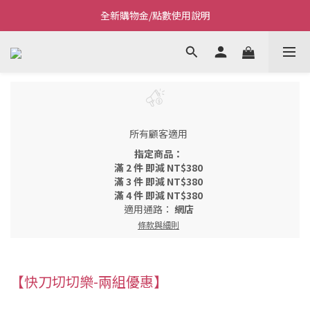
全新購物金/點數使用說明
Welcome~私藏生活~
Welcome~私藏生活~
所有顧客適用
指定商品：
滿 2 件 即減 NT$380
滿 3 件 即減 NT$380
滿 4 件 即減 NT$380
適用通路：
網店
條款與細則
【快刀切切樂-兩組優惠】