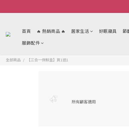
首頁
🔥 熱銷商品 🔥
居家生活
好眠寢具
節
服飾配件
全部商品
【三合一保鮮盒】買1送1
所有顧客適用