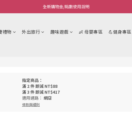
全新購物金/點數使用說明
Welcome~私藏生活~
Welcome~私藏生活~
慶禮物
外出旅行
趣味遊戲
👶 母嬰專區
💪健身專區
指定商品：
滿 2 件 即減 NT$88
滿 3 件 即減 NT$417
適用通路：
網店
條款與細則