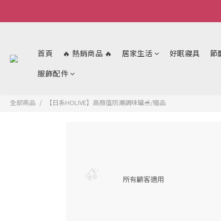
首頁
🔥 熱銷商品 🔥
居家生活
好眠寢具
節
服飾配件
全部商品
【日系HOLIVE】高顏值防潮調味罐🥣/贈品
所有顧客適用