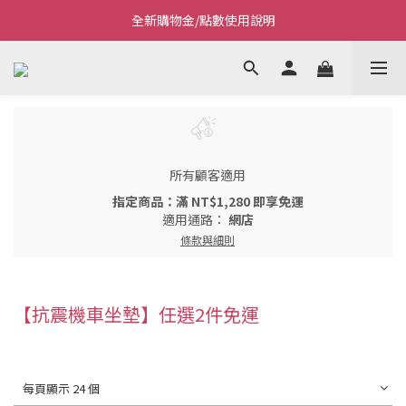
全新購物金/點數使用說明
Welcome~私藏生活~
Welcome~私藏生活~
所有顧客適用
指定商品：滿 NT$1,280 即享免運
適用通路：
網店
條款與細則
【抗震機車坐墊】任選2件免運
每頁顯示 24 個