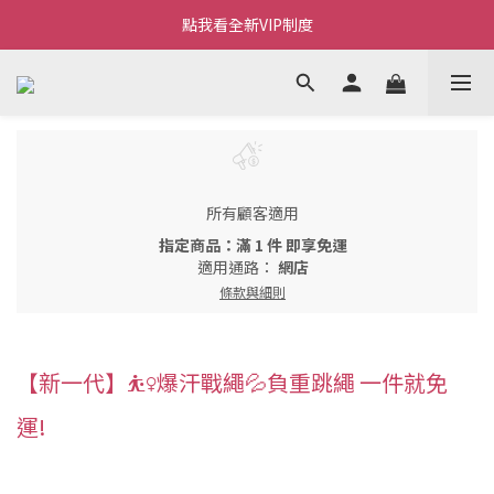
Welcome~私藏生活~
點我看全新VIP制度
全新購物金/點數使用說明
Welcome~私藏生活~
所有顧客適用
指定商品：滿 1 件 即享免運
適用通路：
網店
條款與細則
【新一代】⛹‍♀爆汗戰繩💦負重跳繩 一件就免
運!