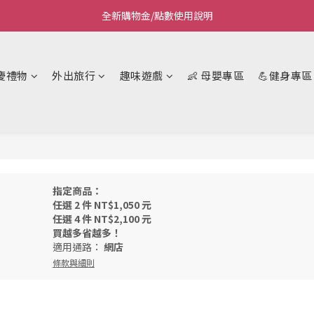
全新購物金/點數使用說明
Welcome~私藏生活~
Welcome~私藏生活~
慶禮物
外出旅行
趣味遊戲
👶 母嬰專區
💪健身專區
指定商品：
任選 2 件 NT$1,050 元
任選 4 件 NT$2,100 元
買越多省越多！
適用通路：
網店
條款與細則