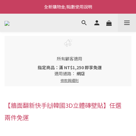
全新購物金/點數使用說明
Welcome~私藏生活~
Welcome~私藏生活~
所有顧客適用
指定商品：滿 NT$1,250 即享免運
適用通路：
網店
條款與細則
【牆面翻新快手🙌韓國3D立體磚壁貼】任選
兩件免運