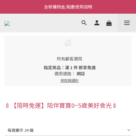
全新購物金/點數使用說明
Welcome~私藏生活~
Welcome~私藏生活~
所有顧客適用
指定商品：滿 1 件 即享免運
適用通路：
網店
條款與細則
🍼【限時免運】陪伴寶寶0~5歲美好食光🍼
每頁顯示 24 個