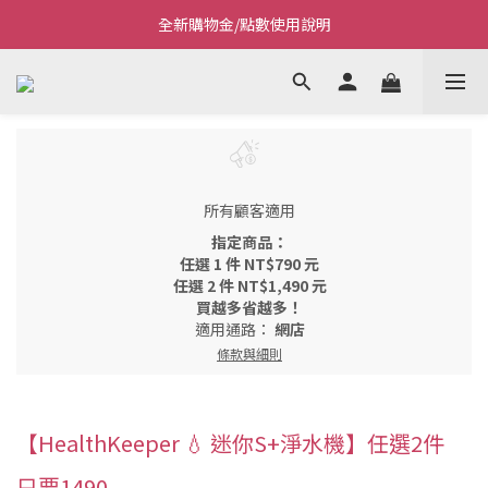
全新購物金/點數使用說明
Welcome~私藏生活~
Welcome~私藏生活~
所有顧客適用
指定商品：
任選 1 件 NT$790 元
任選 2 件 NT$1,490 元
買越多省越多！
適用通路：
網店
條款與細則
【HealthKeeper 💧 迷你S+淨水機】任選2件
只要1490