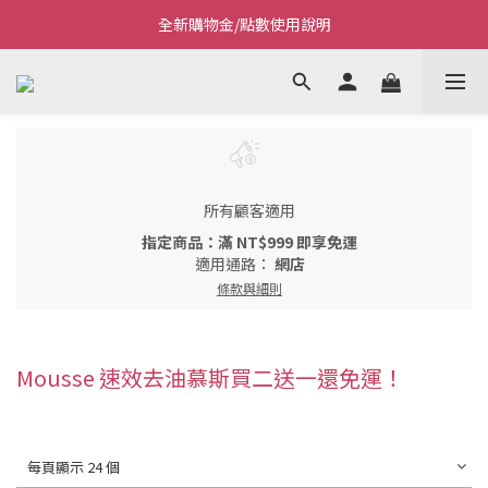
全新購物金/點數使用說明
Welcome~私藏生活~
Welcome~私藏生活~
所有顧客適用
指定商品：滿 NT$999 即享免運
適用通路：
網店
條款與細則
Mousse 速效去油慕斯買二送一還免運！
每頁顯示 24 個