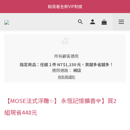
Welcome~私藏生活~
點我看全新VIP制度
全新購物金/點數使用說明
Welcome~私藏生活~
所有顧客適用
指定商品：任選 2 件 NT$1,150 元，買越多省越多！
適用通路：
網店
條款與細則
【MOSE法式浮雕✨】 永恆記憶擴香🌹】買2
組現省448元