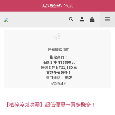
Welcome~私藏生活~
點我看全新VIP制度
全新購物金/點數使用說明
Welcome~私藏生活~
所有顧客適用
指定商品：
任選 2 件 NT$890 元
任選 3 件 NT$1,180 元
買越多省越多！
適用通路：
網店
條款與細則
【植粹涼感噴霧】超值優惠→買多賺多!!