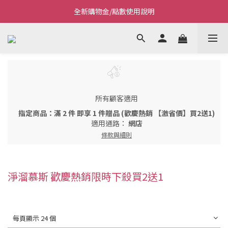
全新購物金/點數使用說明
Welcome~私藏生活~
Welcome~私藏生活~
所有顧客適用
指定商品：滿 2 件 即享 1 件贈品 (歡慶熱銷 【激省價】買2送1)
適用通路：
網店
條款與細則
淨溜慕斯 歡慶熱銷限時下殺買2送1
每頁顯示 24 個