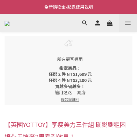
全新購物金/點數使用說明
Welcome~私藏生活~
Welcome~私藏生活~
所有顧客適用
指定商品：
任選 2 件 NT$1,699 元
任選 4 件 NT$3,200 元
買越多省越多！
適用通路：
網店
條款與細則
【英國YOTTOY】享瘦美力三件組 擺脫腿粗困
擾👍用這套2周看到效果！