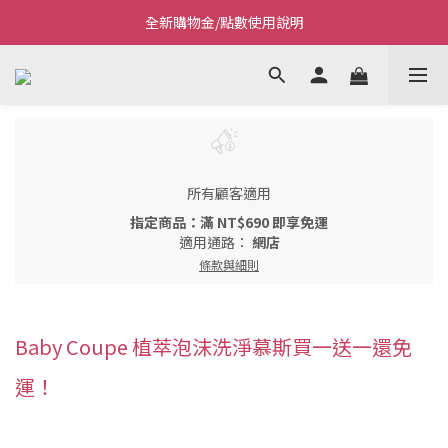
全新購物金/點數使用說明
Welcome~私藏生活~
Welcome~私藏生活~
所有顧客適用
指定商品：滿 NT$690 即享免運
適用通路：
網店
條款與細則
Baby Coupe 植萃泡沫洗淨慕斯買一送一還免
運！