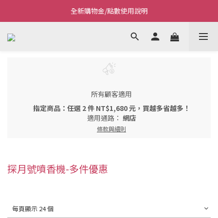
全新購物金/點數使用說明
Welcome~私藏生活~
Welcome~私藏生活~
所有顧客適用
指定商品：任選 2 件 NT$1,680 元，買越多省越多！
適用通路：
網店
條款與細則
探月號噴香機-多件優惠
每頁顯示 24 個