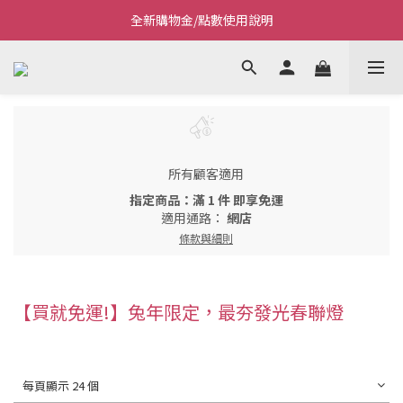
全新購物金/點數使用說明
Welcome~私藏生活~
Welcome~私藏生活~
所有顧客適用
指定商品：滿 1 件 即享免運
適用通路：
網店
條款與細則
【買就免運!】兔年限定，最夯發光春聯燈
每頁顯示 24 個