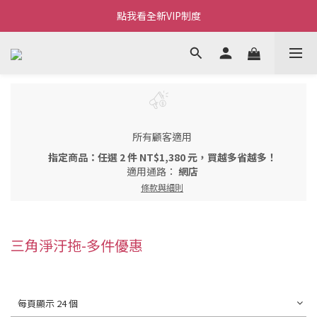
Welcome~私藏生活~
點我看全新VIP制度
全新購物金/點數使用說明
Welcome~私藏生活~
所有顧客適用
指定商品：任選 2 件 NT$1,380 元，買越多省越多！
適用通路：
網店
條款與細則
三角淨汙拖-多件優惠
每頁顯示 24 個