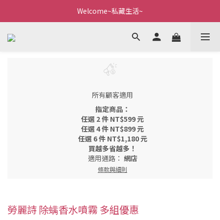
Welcome~私藏生活~
Welcome~私藏生活~
點我看全新VIP制度
全新購物金/點數使用說明
Welcome~私藏生活~
所有顧客適用
指定商品：
任選 2 件 NT$599 元
任選 4 件 NT$899 元
任選 6 件 NT$1,180 元
買越多省越多！
適用通路：
網店
條款與細則
勞麗詩 除螨香水噴霧 多組優惠