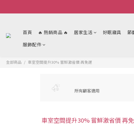
首頁
🔥 熱銷商品 🔥
居家生活
好眠寢具
節
服飾配件
全部商品
車室空間提升30% 嘗鮮激省價 再免運
所有顧客適用
車室空間提升30% 嘗鮮激省價 再