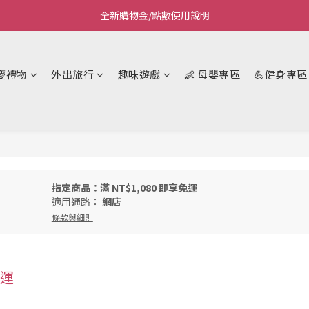
全新購物金/點數使用說明
Welcome~私藏生活~
Welcome~私藏生活~
慶禮物
外出旅行
趣味遊戲
👶 母嬰專區
💪健身專區
指定商品：滿 NT$1,080 即享免運
適用通路：
網店
條款與細則
免運