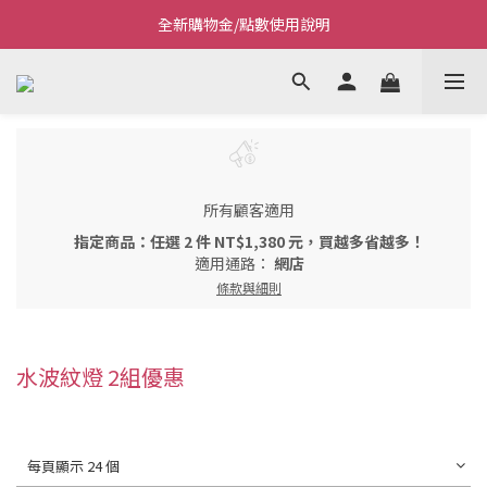
全新購物金/點數使用說明
Welcome~私藏生活~
Welcome~私藏生活~
所有顧客適用
指定商品：任選 2 件 NT$1,380 元，買越多省越多！
適用通路：
網店
條款與細則
水波紋燈 2組優惠
每頁顯示 24 個