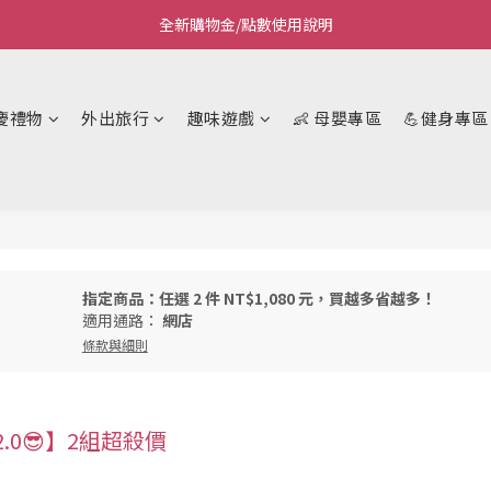
全新購物金/點數使用說明
Welcome~私藏生活~
Welcome~私藏生活~
慶禮物
外出旅行
趣味遊戲
👶 母嬰專區
💪健身專區
指定商品：任選 2 件 NT$1,080 元，買越多省越多！
適用通路：
網店
條款與細則
2.0😎】2組超殺價