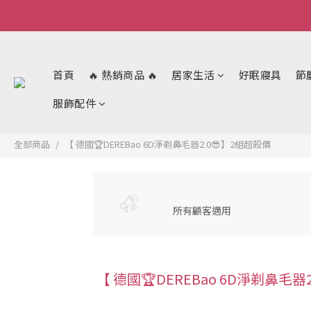
首頁
🔥 熱銷商品 🔥
居家生活
好眠寢具
節
服飾配件
全部商品
【 德國🏆DEREBao 6D淨剃鼻毛器2.0😎】2組超殺價
所有顧客適用
【 德國🏆DEREBao 6D淨剃鼻毛器