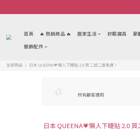
首頁
🔥 熱銷商品 🔥
居家生活
好眠寢具
節
服飾配件
全部商品
日本 QUEENA💗懶人下睫貼 2.0 買二送二還免運！
所有顧客適用
日本 QUEENA💗懶人下睫貼 2.0