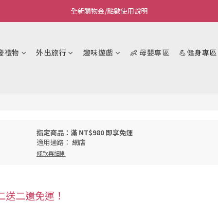
全新購物金/點數使用說明
Welcome~私藏生活~
Welcome~私藏生活~
慶禮物
外出旅行
趣味遊戲
👶 母嬰專區
💪健身專區
指定商品：滿 NT$980 即享免運
適用通路：
網店
條款與細則
 買二送二還免運！