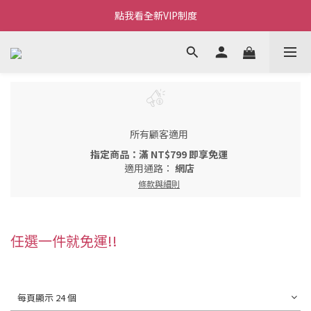
Welcome~私藏生活~
點我看全新VIP制度
全新購物金/點數使用說明
Welcome~私藏生活~
所有顧客適用
指定商品：滿 NT$799 即享免運
適用通路：
網店
條款與細則
任選一件就免運!!
每頁顯示 24 個