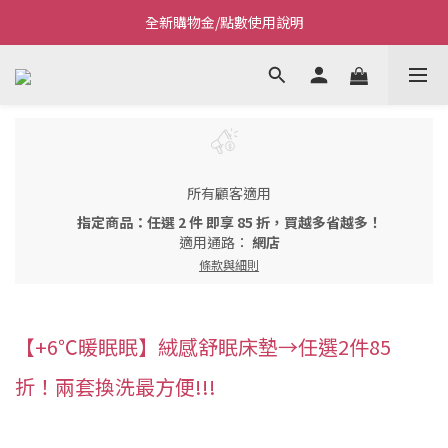
全新購物金/點數使用說明
Welcome~私藏生活~
Welcome~私藏生活~
所有顧客適用
指定商品：任選 2 件 即享 85 折，買越多省越多！
適用通路：
網店
條款與細則
【+6℃暖眠眠】絨感舒眠床墊→任選2件85
折！兩套換洗最方便!!!