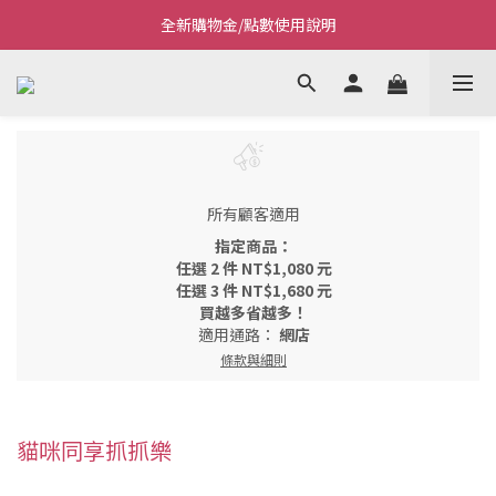
全新購物金/點數使用說明
Welcome~私藏生活~
Welcome~私藏生活~
所有顧客適用
指定商品：
任選 2 件 NT$1,080 元
任選 3 件 NT$1,680 元
買越多省越多！
適用通路：
網店
條款與細則
貓咪同享抓抓樂