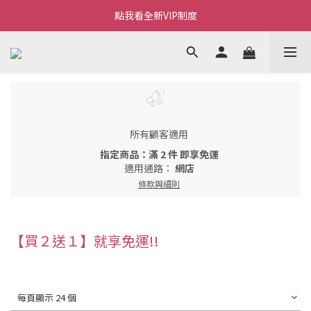
Welcome~私藏生活~
點我看全新VIP制度
全新購物金/點數使用說明
Welcome~私藏生活~
所有顧客適用
指定商品：滿 2 件 即享免運
適用通路：
網店
條款與細則
【買２送１】就享免運!!
每頁顯示 24 個