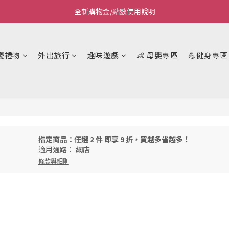
全新購物金/點數使用說明
Welcome~私藏生活~
Welcome~私藏生活~
慶禮物
外出旅行
趣味遊戲
👶 母嬰專區
💪健身專區
指定商品：任選 2 件 即享 9 折，買越多省越多！
適用通路：
網店
條款與細則