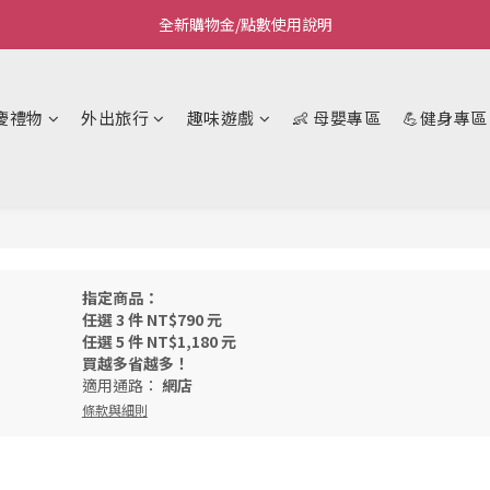
全新購物金/點數使用說明
Welcome~私藏生活~
Welcome~私藏生活~
慶禮物
外出旅行
趣味遊戲
👶 母嬰專區
💪健身專區
指定商品：
任選 3 件 NT$790 元
任選 5 件 NT$1,180 元
買越多省越多！
適用通路：
網店
條款與細則