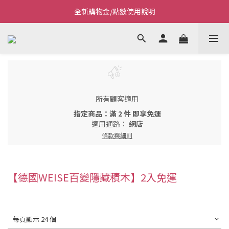
全新購物金/點數使用說明
Welcome~私藏生活~
Welcome~私藏生活~
所有顧客適用
指定商品：滿 2 件 即享免運
適用通路：
網店
條款與細則
【德國WEISE百變隱藏積木】2入免運
每頁顯示 24 個