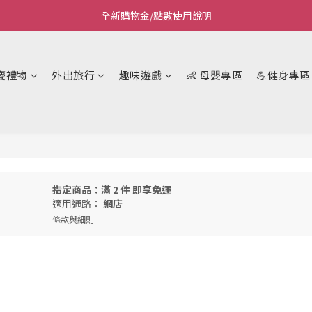
全新購物金/點數使用說明
Welcome~私藏生活~
Welcome~私藏生活~
慶禮物
外出旅行
趣味遊戲
👶 母嬰專區
💪健身專區
指定商品：滿 2 件 即享免運
適用通路：
網店
條款與細則