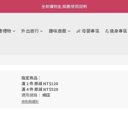
全新購物金/點數使用說明
Welcome~私藏生活~
Welcome~私藏生活~
慶禮物
外出旅行
趣味遊戲
👶 母嬰專區
💪健身專區
指定商品：
滿 2 件 即減 NT$120
滿 4 件 即減 NT$520
適用通路：
網店
條款與細則