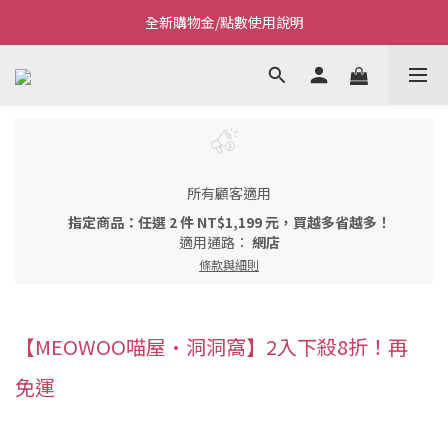
全新購物金/點數使用說明
Welcome~私藏生活~
Welcome~私藏生活~
所有顧客適用
指定商品：任選 2 件 NT$1,199 元，買越多省越多！
適用通路：
網店
條款與細則
【MEOWOO喵屋·洞洞窩】2入下殺8折！再
免運