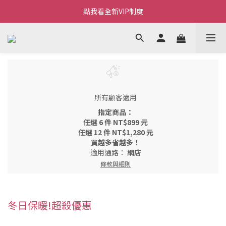
Welcome~私藏生活~
點我看全新VIP制度
全新購物金/點數使用說明
Welcome~私藏生活~
所有顧客適用
指定商品：
任選 6 件 NT$899 元
任選 12 件 NT$1,280 元
買越多省越多！
適用通路：
網店
條款與細則
冬日保暖!超殺優惠