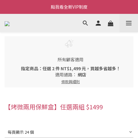
Welcome~私藏生活~
點我看全新VIP制度
全新購物金/點數使用說明
Welcome~私藏生活~
所有顧客適用
指定商品：任選 2 件 NT$1,499 元，買越多省越多！
適用通路：
網店
條款與細則
【烤微兩用保鮮盒】任選兩組 $1499
每頁顯示 24 個