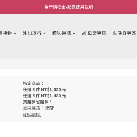
全新購物金/點數使用說明
Welcome~私藏生活~
Welcome~私藏生活~
慶禮物
外出旅行
趣味遊戲
👶 母嬰專區
💪健身專區
指定商品：
任選 3 件 NT$1,080 元
任選 5 件 NT$1,480 元
買越多省越多！
適用通路：
網店
條款與細則