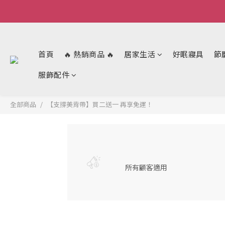
首頁
🔥 熱銷商品 🔥
居家生活
好眠寢具
節
服飾配件
全部商品
【支撐美背帶】買二送一 再享免運！
所有顧客適用