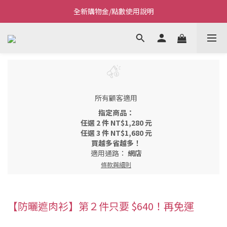
全新購物金/點數使用說明
Welcome~私藏生活~
Welcome~私藏生活~
所有顧客適用
指定商品：
任選 2 件 NT$1,280 元
任選 3 件 NT$1,680 元
買越多省越多！
適用通路：
網店
條款與細則
【防曬遮肉衫】第２件只要 $640！再免運