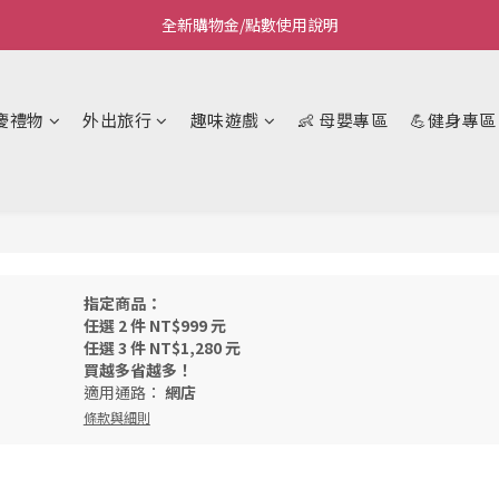
全新購物金/點數使用說明
Welcome~私藏生活~
Welcome~私藏生活~
慶禮物
外出旅行
趣味遊戲
👶 母嬰專區
💪健身專區
指定商品：
任選 2 件 NT$999 元
任選 3 件 NT$1,280 元
買越多省越多！
適用通路：
網店
條款與細則