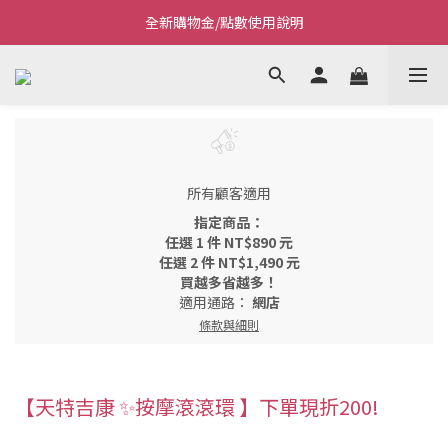
全新購物金/點數使用說明
Welcome~私藏生活~
Welcome~私藏生活~
所有顧客適用
指定商品：
任選 1 件 NT$890 元
任選 2 件 NT$1,490 元
買越多省越多！
適用通路：
網店
條款與細則
【天特吉康 ✨按摩滾滾環 】下單現折200!